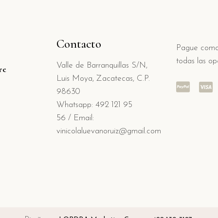
Contacto
Pague como 
todas las o
Valle de Barranquillas S/N,
re
Luis Moya, Zacatecas, C.P.
98630
Whatsapp: 492 121 95
56
/
Email:
vinicolaluevanoruiz@gmail.com