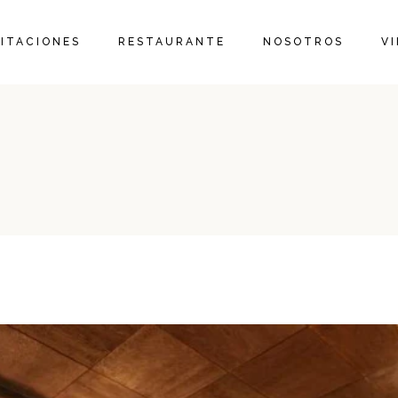
INICIO HOTEL
JR. SUITE
NO
ITACIONES
RESTAURANTE
NOSOTROS
V
INICIO VINÍCOLA
MASTER SUITE
NU
TE
 SUITE
NOSOTROS
RECOR
DEGUST
TER SUITE
NUESTRO ENÓLOGO
VE
TERROIR