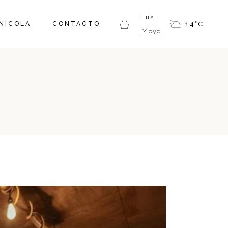
Luis
SOTROS
RECORRIDOS Y
INÍCOLA
CONTACTO
14
°
C
Moya
DEGUSTACIONES
ESTRO ENÓLOGO
VENDIMIAS
RROIR
TIENDA
RIDOS Y
ACIONES
NDIMIAS
TIENDA