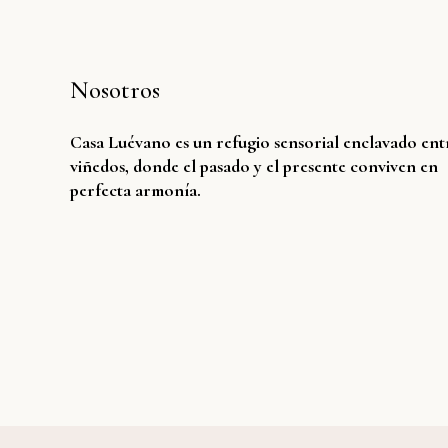
Nosotros
Casa Luévano es un refugio sensorial enclavado ent
viñedos, donde el pasado y el presente conviven en
perfecta armonía.