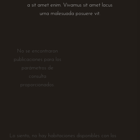
a sit amet enim. Vivamus sit amet lacus
urna malesuada posuere vit.
No se encontraron
publicaciones para los
parámetros de
consulta
proporcionados.
Lo siento, no hay habitaciones disponibles con los