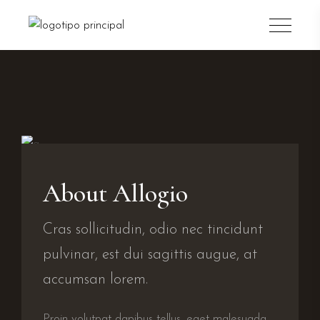
About Allogio
Cras sollicitudin, odio nec tincidunt
pulvinar, est dui sagittis augue, at
accumsan lorem.
Proin volutpat dapibus tellus, eget malesuada