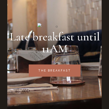
Late breakfast until
11AM
THE BREAKFAST